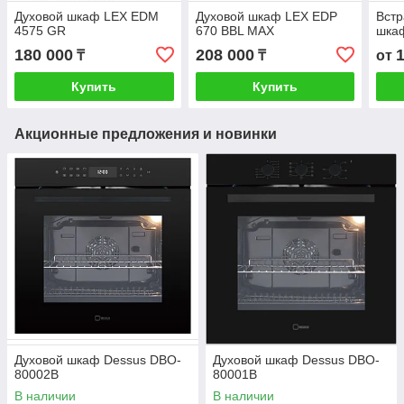
Духовой шкаф LEX EDM
Духовой шкаф LEX EDP
Вст
4575 GR
670 BBL MAX
шка
180 000
208 000
₸
₸
от
Купить
Купить
Акционные предложения и новинки
Духовой шкаф Dessus DBO-
Духовой шкаф Dessus DBO-
80002B
80001B
В наличии
В наличии