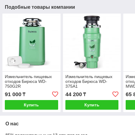
Подобные товары компании
Измельчитель пищевых
Измельчитель пищевых
Изм
отходов Бирюса WD-
отходов Бирюса WD-
отхо
750G2R
375A1
MWD
91 000
44 200
65 
₸
₸
Купить
Купить
О нас