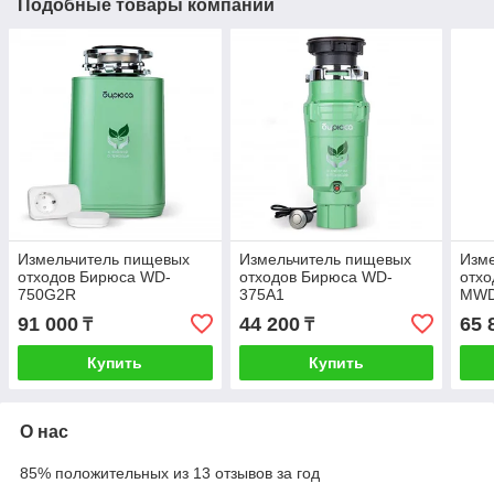
Подобные товары компании
Измельчитель пищевых
Измельчитель пищевых
Изм
отходов Бирюса WD-
отходов Бирюса WD-
отхо
750G2R
375A1
MWD
91 000
44 200
65 
₸
₸
Купить
Купить
О нас
85% положительных из 13 отзывов за год