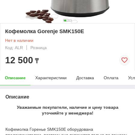
Кофемолка Gorenje SMK150E
Нет в наличии
Код: ALR
Розница
12 500
₸
Описание
Характеристики
Доставка
Оплата
Усл
Описание
Уважаемые покупатели, наличие и цену товара
уточняйте у менеджера!
Кофемолка Горенье SMK150E оборудована
предохранителем, поэтому она включится только по вашему