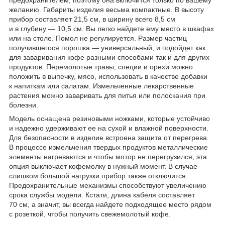
желанию. Габариты изделия весьма компактные. В высоту
прибор составляет 21,5 см, в ширину всего 8,5 см
и в глубину — 10,5 см. Вы легко найдете ему место в шкафах
или на столе. Помол не регулируется. Размер частиц
получившегося порошка — универсальный, и подойдет как
для заваривания кофе разными способами так и для других
продуктов. Перемолотые травы, специи и орехи можно
положить в выпечку, мясо, использовать в качестве добавки
к напиткам или салатам. Измельченные лекарственные
растения можно заваривать для питья или полоскания при
болезни.
Модель оснащена резиновыми ножками, которые устойчиво
и надежно удерживают ее на сухой и влажной поверхности.
Для безопасности в изделие встроена защита от перегрева.
В процессе измельчения твердых продуктов металлические
элементы нагреваются и чтобы мотор не перегрузился, эта
опция выключает кофемолку в нужный момент. В случае
слишком большой нагрузки прибор также отключится.
Предохранительные механизмы способствуют увеличению
срока службы модели. Кстати, длина кабеля составляет
70 см, а значит, вы всегда найдете подходящее место рядом
с розеткой, чтобы получить свежемолотый кофе.