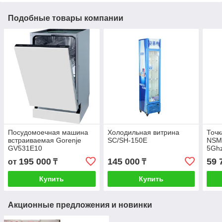
Подобные товары компании
Посудомоечная машина
Холодильная витрина
Точк
встраиваемая Gorenje
SC/SH-150E
NSM
GV531E10
5Ghz
100
195 000
145 000
59 
от
₸
₸
802.
Купить
Купить
Акционные предложения и новинки