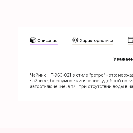
Описание
Характеристики
Уважаем
Чайник HT-960-021 в стиле "ретро" - это: нерж
чайнике; бесшумное кипячение; удобный носик 
автоотключение, в т.ч. при отсутствии воды в ч