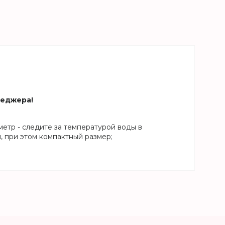
неджера!
ометр - следите за температурой воды в
л, при этом компактный размер;