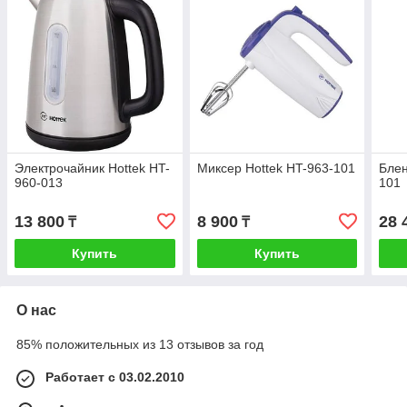
Электрочайник Hottek HT-
Миксер Hottek HT-963-101
Блен
960-013
101
13 800
8 900
28 
₸
₸
Купить
Купить
О нас
85% положительных из 13 отзывов за год
Работает с 03.02.2010