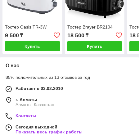
Тостер Oasis TR-3W
Тостер Brayer BR2104
Тост
9 500
18 500
18 
₸
₸
Купить
Купить
О нас
85% положительных из 13 отзывов за год
Работает с 03.02.2010
г. Алматы
Алматы, Казахстан
Контакты
Сегодня выходной
Показать весь график работы