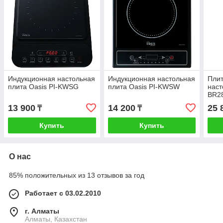
Индукционная настольная
Индукционная настольная
Плит
плита Oasis PI-KWSG
плита Oasis PI-KWSW
наст
BR2
13 900
14 200
25 
₸
₸
Купить
Купить
О нас
85% положительных из 13 отзывов за год
Работает с 03.02.2010
г. Алматы
Алматы, Казахстан