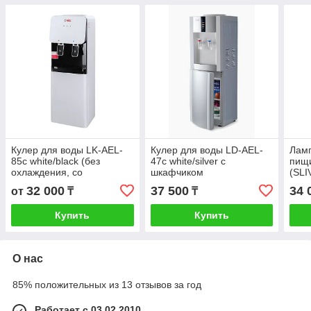
Кулер для воды LK-AEL-
Кулер для воды LD-AEL-
Ламп
85c white/black (без
47c white/silver с
пищи
охлаждения, со
шкафчиком
(SLI
шкафчиком)
32 000
37 500
34 
от
₸
₸
Купить
Купить
О нас
85% положительных из 13 отзывов за год
Работает с 03.02.2010