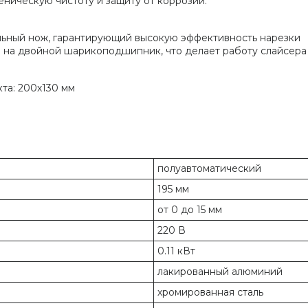
еническую чистоту и защиту от коррозии.
ьный нож, гарантирующий высокую эффективность нарезки
а на двойной шарикоподшипник, что делает работу слайсер
та: 200х130 мм
полуавтоматический
195 мм
от 0 до 15 мм
220 В
0.11 кВт
лакированный алюминий
хромированная сталь