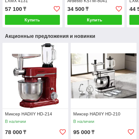
LXMX 4131
Ardesto KSTM-8041
LXM
57 100
34 500
44 
₸
₸
Купить
Купить
Акционные предложения и новинки
Миксер HADIIY HD-214
Миксер HADIIY HD-210
В наличии
В наличии
78 000
95 000
₸
₸