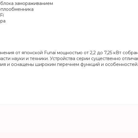
 блока замораживанием
теплообменника
Fi
ора
ния от японской Funai мощностью от 2,2 до 7,25 кВт собран
сти науки и техники. Устройства серии существенно отлича
ния и оснащены широким перечнем функций и особенностей