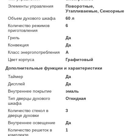
Элементы управления
Поворотные,
Утапливаемые, Сенсорные
Объем духового шкафа
60 л
Количество режимов
6
приготовления
Гриль
Да
Конвекция
Да
Класс энергопотребления
A
Цвет корпуса
Графитовый
Дополнительные функции и характеристики
Таймер
Да
Дисплей
Да
Внутреннее покрытие
эмаль
Тип дверцы духового
Откидная
шкафа
Количество стекол в
3
дверце духовки
Внутреннее освещение
Да
Количество решеток в
1
комплекте