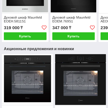
Духовой шкаф Maunfeld
Духовой шкаф Maunfeld
Духо
EOEH.5811S1
EOEM.769S1
AEO
319 000
347 000
239
₸
₸
Купить
Купить
Акционные предложения и новинки