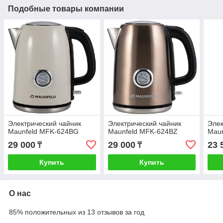
Подобные товары компании
Электрический чайник
Электрический чайник
Элек
Maunfeld MFK-624BG
Maunfeld MFK-624BZ
Mau
29 000
29 000
23 
₸
₸
Купить
Купить
О нас
85% положительных из 13 отзывов за год