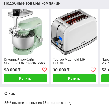
Подобные товары компании
Кухонный комбайн
Тостер Maunfeld MF-
Паро
Maunfeld MF-436GR PRO
821WH
MF-
98 000
30 000
52 
₸
₸
Купить
Купить
О нас
85% положительных из 13 отзывов за год