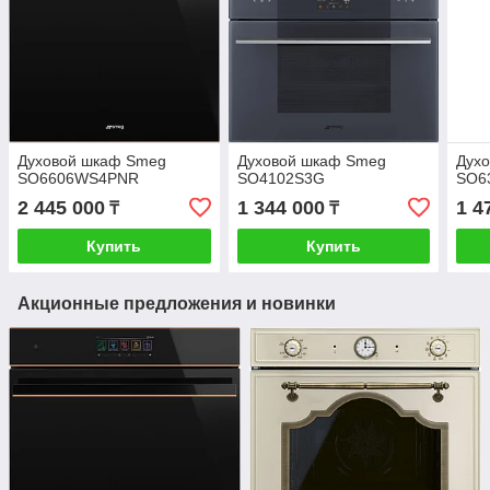
Духовой шкаф Smeg
Духовой шкаф Smeg
Дух
SO6606WS4PNR
SO4102S3G
SO6
2 445 000
1 344 000
1 4
₸
₸
Купить
Купить
Акционные предложения и новинки