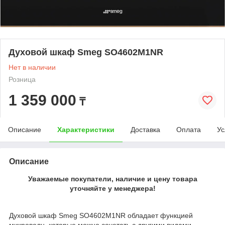
Духовой шкаф Smeg SO4602M1NR
Нет в наличии
Розница
1 359 000
₸
Описание
Характеристики
Доставка
Оплата
Ус
Описание
Уважаемые покупатели, наличие и цену товара
уточняйте у менеджера!
Духовой шкаф Smeg SO4602M1NR обладает функцией
микроволн, которые можно сочетать с другими видами