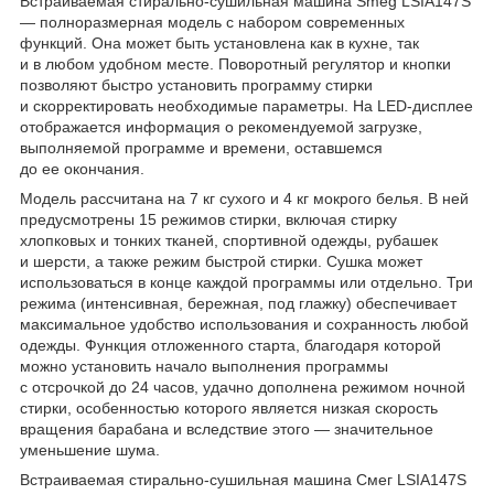
Встраиваемая стирально-сушильная машина Smeg LSIA147S
― полноразмерная модель с набором современных
функций. Она может быть установлена как в кухне, так
и в любом удобном месте. Поворотный регулятор и кнопки
позволяют быстро установить программу стирки
и скорректировать необходимые параметры. На LED-дисплее
отображается информация о рекомендуемой загрузке,
выполняемой программе и времени, оставшемся
до ее окончания.
Модель рассчитана на 7 кг сухого и 4 кг мокрого белья. В ней
предусмотрены 15 режимов стирки, включая стирку
хлопковых и тонких тканей, спортивной одежды, рубашек
и шерсти, а также режим быстрой стирки. Сушка может
использоваться в конце каждой программы или отдельно. Три
режима (интенсивная, бережная, под глажку) обеспечивает
максимальное удобство использования и сохранность любой
одежды. Функция отложенного старта, благодаря которой
можно установить начало выполнения программы
с отсрочкой до 24 часов, удачно дополнена режимом ночной
стирки, особенностью которого является низкая скорость
вращения барабана и вследствие этого ― значительное
уменьшение шума.
Встраиваемая стирально-сушильная машина Смег LSIA147S