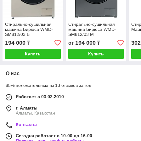
Стирально-сушильная
Стирально-сушильная
Сти
машина Бирюса WMD-
машина Бирюса WMD-
Mau
SM812/03 B
SM812/03 M
194 000
194 000
302
₸
от
₸
Купить
Купить
О нас
85% положительных из 13 отзывов за год
Работает с 03.02.2010
г. Алматы
Алматы, Казахстан
Контакты
Сегодня работает с 10:00 до 16:00
Показать весь график работы