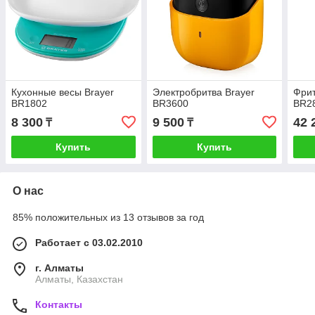
Кухонные весы Brayer
Электробритва Brayer
Фрит
BR1802
BR3600
BR2
8 300
9 500
42 
₸
₸
Купить
Купить
О нас
85% положительных из 13 отзывов за год
Работает с 03.02.2010
г. Алматы
Алматы, Казахстан
Контакты