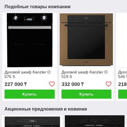
Подобные товары компании
Духовой шкаф Kanzler O
Духовой шкаф Kanzler O
Духо
576 S
519 S
546
227 000
332 000
218
₸
₸
Купить
Купить
Акционные предложения и новинки