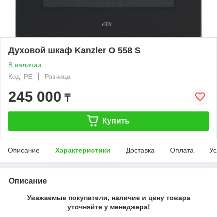
Духовой шкаф Kanzler O 558 S
В наличии
Код: PE
Розница
245 000
₸
Купить
Описание
Характеристики
Доставка
Оплата
Ус
Описание
Уважаемые покупатели, наличие и цену товара
уточняйте у менеджера!