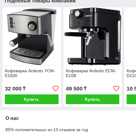
Подобные товары компании
Кофеварка Ardesto YCM-
Кофеварка Ardesto ECM-
Кофе
E1600
E10B
D21
32 000
49 500
10 
₸
₸
Купить
Купить
О нас
85% положительных из 13 отзывов за год