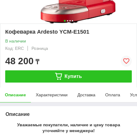
Кофеварка Ardesto YCM-E1501
В наличии
Код: ERC
Розница
48 200
₸
Купить
Описание
Характеристики
Доставка
Оплата
Усл
Описание
Уважаемые покупатели, наличие и цену товара
уточняйте у менеджера!