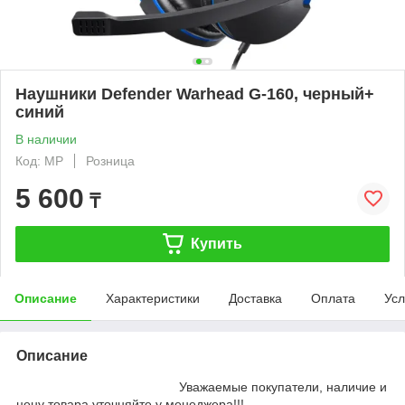
Наушники Defender Warhead G-160, черный+
синий
В наличии
Код: MP
Розница
5 600
₸
Купить
Описание
Характеристики
Доставка
Оплата
Усл
Описание
Уважаемые покупатели, наличие и
цену товара уточняйте у менеджера!!!