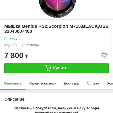
Мышка Genius RS2,Scorpion M715,BLACK,USB
31040007400
В наличии
Код: VST
Розница
7 800
₸
Купить
Описание
Характеристики
Доставка
Оплата
Усл
Описание
Уважаемые покупатели, наличие и цену товара
уточняйте у менеджера!