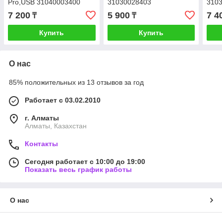
Pro,USB 31040003400
31030028403
310
7 200
5 900
7 4
₸
₸
Купить
Купить
О нас
85% положительных из 13 отзывов за год
Работает с 03.02.2010
г. Алматы
Алматы, Казахстан
Контакты
Сегодня работает с 10:00 до 19:00
Показать весь график работы
О нас