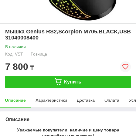
Мышка Genius RS2,Scorpion M705,BLACK,USB
31040008400
В наличии
Код: VST
Розница
7 800
₸
Купить
Описание
Характеристики
Доставка
Оплата
Усл
Описание
Уважаемые покупатели, наличие и цену товара
уточняйте у менеджера!