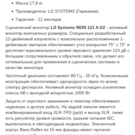
Масса 17,8 кг.
Производитель: LD SYSTEMS (Германия).
Гарантия - 12 месяцев.
Сценический монитор
LD Systems MON 121 A G2
- активный
монитор компактных размеров. Специально разработанный
12-дюймовый излучатель с коаксиально расположенным 1-
дюймовым твитером обеспечивает угол раскрытия 75° x 75° и
достигает максимального уровня звукового давления 124 дБ с
большим сопротивлением к обратной связи, что делает его
оптимальным для применения в сценических системах в
качестве монитора.
Частотный диапазон составляет 80 Гц - 20 кГц. Коаксиальная
конструкция обеспечивает однородность звука по всему
спектру дисперсии. Активный монитор оснащен усилителем
класса AB с выходной мощностью 1000 Вт.
Защита от короткого замыкания и лимитер обеспечивают
надежную и долгую работу. На задней панели имеется
комбинированный вход XLR-TRS (jack) и выход XLR, также
есть регулятор уровня громкости, разъем питания IEС,
выключатель и светодиодные индикаторы. Элегантный
корпус Bass-Reflex из 15-мм фанеры имеет прочное