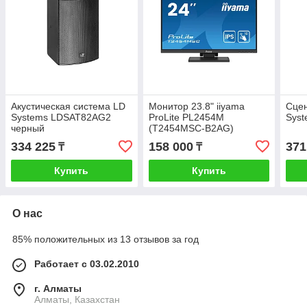
Акустическая система LD
Монитор 23.8" iiyama
Сцен
Systems LDSAT82AG2
ProLite PL2454M
Sys
черный
(T2454MSC-B2AG)
334 225
158 000
371
₸
₸
Купить
Купить
О нас
85% положительных из 13 отзывов за год
Работает с 03.02.2010
г. Алматы
Алматы, Казахстан