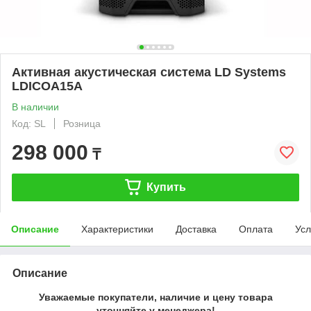
Активная акустическая система LD Systems
LDICOA15A
В наличии
Код: SL
Розница
298 000
₸
Купить
Описание
Характеристики
Доставка
Оплата
Усл
Описание
Уважаемые покупатели, наличие и цену товара
уточняйте у менеджера!