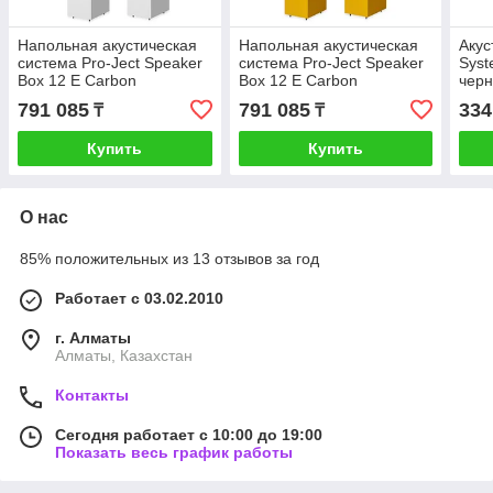
Напольная акустическая
Напольная акустическая
Акус
система Pro-Ject Speaker
система Pro-Ject Speaker
Sys
Box 12 E Carbon
Box 12 E Carbon
чер
сатиновый белый
сатиновый желтый
791 085
791 085
334
₸
₸
Купить
Купить
О нас
85% положительных из 13 отзывов за год
Работает с 03.02.2010
г. Алматы
Алматы, Казахстан
Контакты
Сегодня работает с 10:00 до 19:00
Показать весь график работы