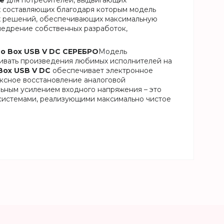
е
для потребителей, выдвигающих
х составляющих благодаря которым модель
их решений, обеспечивающих максимальную
недрение собственных разработок,
o Box USB V DC СЕРЕБРО
Модель
ивать произведения любимых исполнителей на
ox USB V DC
обеспечивает электронное
ексное восстановление аналоговой
ьным усилением входного напряжения – это
 системами, реализующими максимально чистое