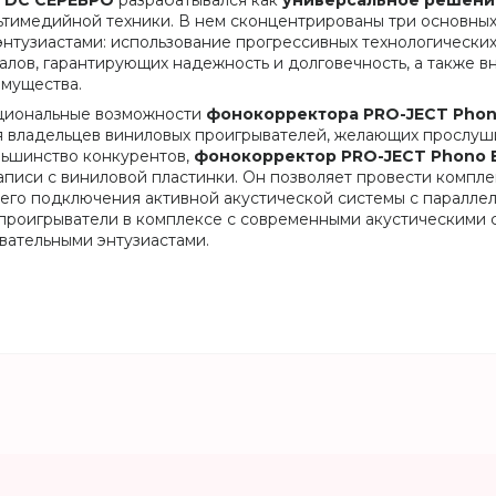
V DC СЕРЕБРО
разрабатывался как
универсальное решени
тимедийной техники. В нем сконцентрированы три основны
 энтузиастами: использование прогрессивных технологическ
лов, гарантирующих надежность и долговечность, а также в
мущества.
кциональные возможности
фонокорректора PRO-JECT Phon
я владельцев виниловых проигрывателей, желающих прослуш
льшинство конкурентов,
фонокорректор PRO-JECT Phono B
аписи с виниловой пластинки. Он позволяет провести компл
го подключения активной акустической системы с параллел
 проигрыватели в комплексе с современными акустическими
вательными энтузиастами.