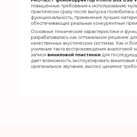
PRO-JECT фонокорректор Phono Box USB 
повышенные требования к использованию муль
практически сразу после выпуска полюбилась
функциональность, применение лучших материа
обеспечивающих реальные конкурентные преи
Основные технические характеристики и фун
разрабатывалась как оптимальное решение дл
качественных акустических системах. Как и бо
усиление такта воспроизведения аналоговой з
записи
виниловой пластинки
для последующе
дает возможность эксплуатировать виниловые
оригинальное звучание, высоко ценимое требо