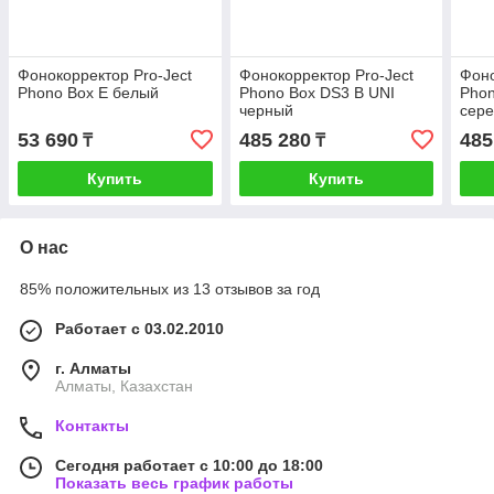
Фонокорректор Pro-Ject
Фонокорректор Pro-Ject
Фоно
Phono Box E белый
Phono Вох DS3 В UNI
Phon
черный
сер
53 690
485 280
485
₸
₸
Купить
Купить
О нас
85% положительных из 13 отзывов за год
Работает с 03.02.2010
г. Алматы
Алматы, Казахстан
Контакты
Сегодня работает с 10:00 до 18:00
Показать весь график работы