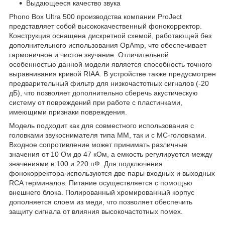
Выдающееся качество звука
Phono Box Ultra 500 производства компании ProJect
представляет собой высококачественный фонокорректор.
Конструкция оснащена дискретной схемой, работающей без
дополнительного использования OpAmp, что обеспечивает
гармоничное и чистое звучание. Отличительной
особенностью данной модели является способность точного
выравнивания кривой RIAA. В устройстве также предусмотрен
предварительный фильтр для низкочастотных сигналов (-20
дБ), что позволяет дополнительно сберечь акустическую
систему от повреждений при работе с пластинками,
имеющими признаки повреждения.
Модель подходит как для совместного использования с
головками звукоснимателя типа MM, так и с MC-головками.
Входное сопротивление может принимать различные
значения от 10 Ом до 47 кОм, а емкость регулируется между
значениями в 100 и 220 пФ. Для подключения
фонокорректора используются две пары входных и выходных
RCA терминалов. Питание осуществляется с помощью
внешнего блока. Полированный хромированный корпус
дополняется слоем из меди, что позволяет обеспечить
защиту сигнала от влияния высокочастотных помех.