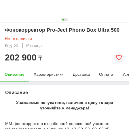
Фонокорректор Pro-Ject Phono Box Ultra 500
Нет в наличии
Код: SL
Розница
202 900
₸
Описание
Характеристики
Доставка
Оплата
Усл
Описание
Уважаемые покупатели, наличие и цену товара
уточняйте у менеджера!
ММ-фонокорректор в оcобенной деревянной упаковке,
юбилейная модель, усиление: 40, 43, 50, 53, 60, 63 дБ,