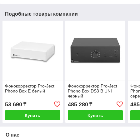
Подобные товары компании
Фонокорректор Pro-Ject
Фонокорректор Pro-Ject
Фоно
Phono Box E белый
Phono Вох DS3 В UNI
Phon
черный
сер
53 690
485 280
485
₸
₸
Купить
Купить
О нас