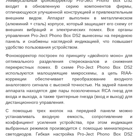
Универсальный фонокорректор Pro-Ject Phono Box DS2
входит в обновленную серию компонентов фирмы,
отличающуюся улучшенной конструкцией и привлекательным
внешним видом. Аппарат выполнен в металлическом
(алюминий + сталь) корпусе, который защищает его схему от
внешних вибраций и электрических помех. Все органы
управления Pro-Ject Phono Box DS2 вынесены на переднюю
панель и снабжены наглядной индикацией, что повышает
удобство пользования устройством.
Фонокорректор построен по принципу «двойного моно» для
оптимального разделения стереоканалов и снижения
перекрестных помех. В схеме Pro-Ject Phono Box DS2
используются малошумящие микросхемы, а цепь RIAA-
коррекции обеспечивает преобразование входного
аналогового сигнала с высокой точностью. На задней панели
аппарата находятся две пары позолоченных RCA гнезд для
входа и выхода, а также триггерные гнезда (вход и выход) для
дистанционного управления.
С помощью трех кнопок на передней панели можно
устанавливать входную емкость, сопротивление и
коэффициент усиления устройства, при этом индикация
выбранных режимов производится с помощью миниатюрных
светодиодов. Гибкая настройка Pro-Ject Phono Box DS2