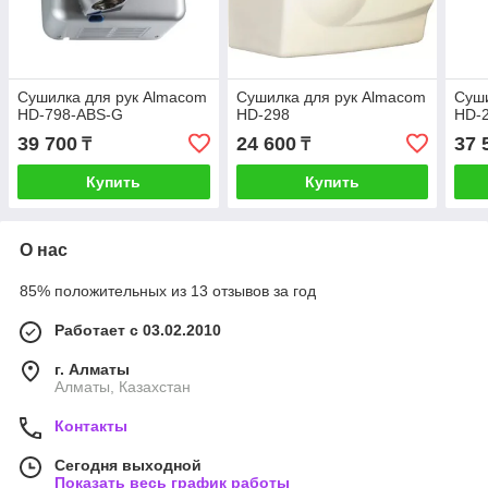
Сушилка для рук Almacom
Сушилка для рук Almacom
Суши
HD-798-ABS-G
HD-298
HD-
39 700
24 600
37 
₸
₸
Купить
Купить
О нас
85% положительных из 13 отзывов за год
Работает с 03.02.2010
г. Алматы
Алматы, Казахстан
Контакты
Сегодня выходной
Показать весь график работы