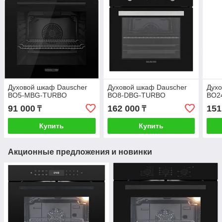
Духовой шкаф Dauscher
Духовой шкаф Dauscher
Дух
BO5-MBG-TURBO
BO8-DBG-TURBO
BO2
91 000
162 000
151
₸
₸
Купить
Купить
Акционные предложения и новинки