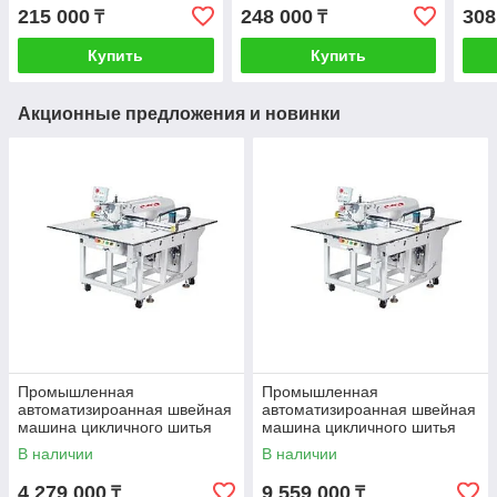
215 000
248 000
308
₸
₸
Купить
Купить
Акционные предложения и новинки
Промышленная
Промышленная
автоматизироанная швейная
автоматизироанная швейная
машина цикличного шитья
машина цикличного шитья
JUITA JTK8F-900AJ
JUITA JTK8F-8045ASJ
В наличии
В наличии
4 279 000
9 559 000
₸
₸