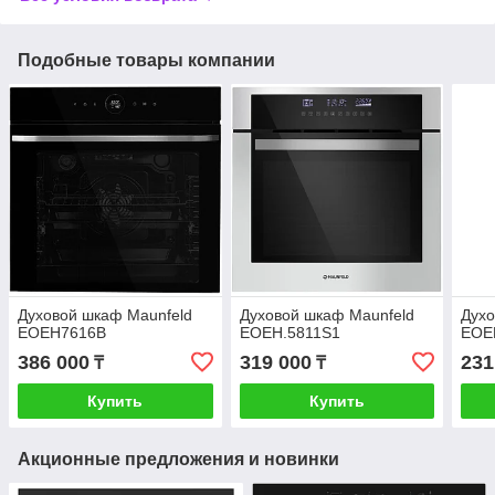
Подобные товары компании
Духовой шкаф Maunfeld
Духовой шкаф Maunfeld
Духо
EOEH7616B
EOEH.5811S1
EOE
386 000
319 000
231
₸
₸
Купить
Купить
Акционные предложения и новинки