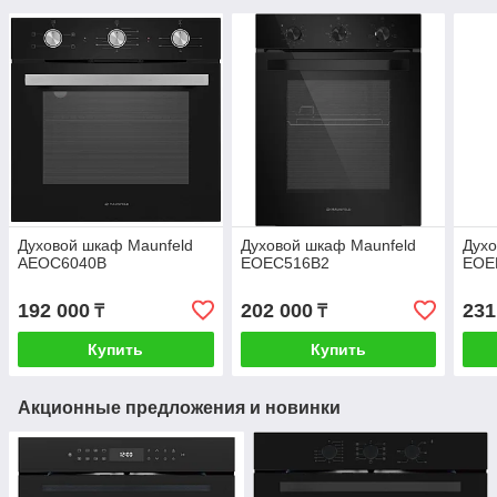
Духовой шкаф Maunfeld
Духовой шкаф Maunfeld
Духо
AEOC6040B
EOEC516B2
EOE
192 000
202 000
231
₸
₸
Купить
Купить
Акционные предложения и новинки