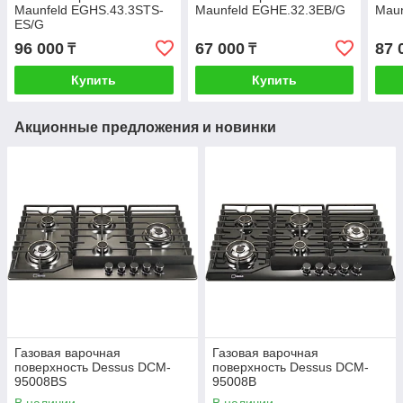
Maunfeld EGHS.43.3STS-
Maunfeld EGHE.32.3EB/G
Maun
ES/G
96 000
67 000
87 
₸
₸
Купить
Купить
Акционные предложения и новинки
Газовая варочная
Газовая варочная
поверхность Dessus DCM-
поверхность Dessus DCM-
95008BS
95008B