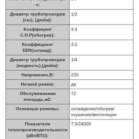
ч:
Диаметр трубопроводов
1/2
(газ), (дюйм):
Коэффицент
3.4
С.О.Р(обогрев):
Коэффициент
3.3
EER(охлажд):
Диаметр трубопроводов
1/4
(жидкость),(дюйм):
Напряжение,В:
220
Ночной режим:
да
Обслуживаемая
72
площадь,м2:
Основные режимы:
охлаждение/обогрев/
осушение/вентиляция
Показатели
7,5/24000
теплопроизводительности
(кВт/BTU):