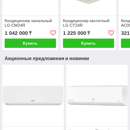
Кондиционер канальный
Кондиционер кассетный
Кон
LG CM24R
LG CT24R
AC0
1 042 000
1 225 000
321
₸
₸
Купить
Купить
Акционные предложения и новинки