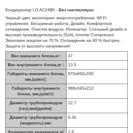
Кондиционер LG AC24BK -
Без инсталяции
Черный цвет, мониторинг энергопотребления, WI Fi
управление, Бесшумная работа, Дизайн, Комфортное
охлаждение, Очистка воздуха, Ионизатор. Стильный дизайн и
высокая производительность DUAL Inverter Compressor
Экономия энергии на 70 %, Охлаждение на 40 % быстрее,
Защита от высокого напряжения!
Вес внешнего блока,кг:
47
Вес внутреннего блока,кг :
13.5
Габариты внешнего блока,
870х650х330
мм,(ш/в/г):
Габариты внутреннего
988х345х212
блока, мм,(ш/в/г):
Диаметр трубопроводов
12,7
(газ),мм/(дюйм):
Диаметр трубопроводов
6.35
(жидкость),мм:
Количество конденсата,л/
1.8