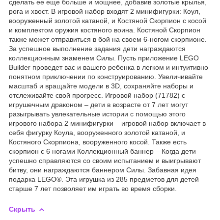
сделать ее еще больше и мощнее, добавив золотые крылья,
рога и хвост. В игровой набор входят 2 минифигурки: Коул,
вооруженный золотой катаной, и Костяной Скорпион с косой
и комплектом оружия костяного воина. Костяной Скорпион
также может отправиться в бой на своем 6-ногом скорпионе.
За успешное выполнение задания дети награждаются
коллекционным знаменем Силы. Пусть приложение LEGO
Builder проведет вас и вашего ребенка в легком и интуитивно
понятном приключении по конструированию. Увеличивайте
масштаб и вращайте модели в 3D, сохраняйте наборы и
отслеживайте свой прогресс. Игровой набор (71782) с
игрушечным драконом – дети в возрасте от 7 лет могут
разыгрывать увлекательные истории с помощью этого
игрового набора 2 минифигурки – игровой набор включает в
себя фигурку Коула, вооруженного золотой катаной, и
Костяного Скорпиона, вооруженного косой. Также есть
скорпион с 6 ногами Коллекционный баннер – Когда дети
успешно справляются со своим испытанием и выигрывают
битву, они награждаются баннером Силы. Забавная идея
подарка LEGO®. Эта игрушка из 285 предметов для детей
старше 7 лет позволяет им играть во время сборки.
Скрыть