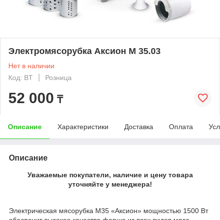
Электромясорубка Аксион М 35.03
Нет в наличии
Код: BT
Розница
52 000
₸
Описание
Характеристики
Доставка
Оплата
Усл
Описание
Уважаемые покупатели, наличие и цену товара
уточняйте у менеджера!
Электрическая мясорубка М35 «Аксион» мощностью 1500 Вт
обеспечит высокое качества фарша из всех видов мяса,