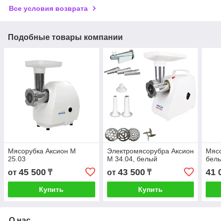
Все условия возврата
Подобные товары компании
Мясорубка Аксион M
Электромясорубра Аксион
Мясо
25.03
М 34.04, белый
бел
45 500
43 500
41 
от
₸
от
₸
Купить
Купить
О нас