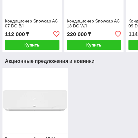
Кондиционер Snowcap AC
Кондиционер Snowcap AC
Кон
07 DC B/I
18 DC W/I
09 D
112 000
220 000
114
₸
₸
Купить
Купить
Акционные предложения и новинки