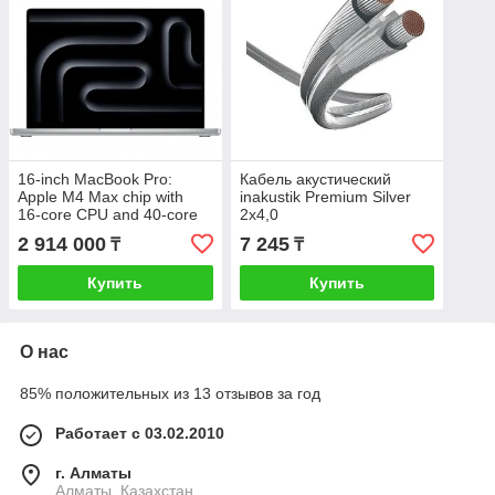
16-inch MacBook Pro:
Кабель акустический
Apple M4 Max chip with
inakustik Premium Silver
16‑core CPU and 40‑core
2x4,0
GPU, 48GB, 1TB SSD -
2 914 000
7 245
₸
₸
Silver,Model A3186, 6
(MX2W3RU/A)
Купить
Купить
О нас
85% положительных из 13 отзывов за год
Работает с 03.02.2010
г. Алматы
Алматы, Казахстан