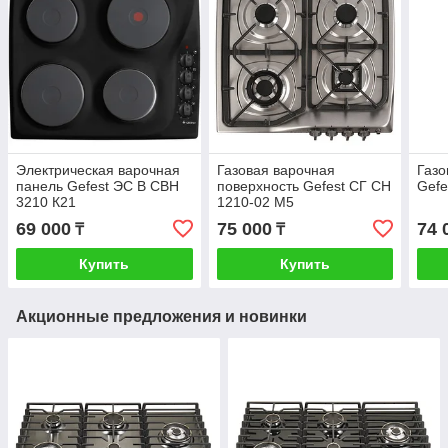
Электрическая варочная
Газовая варочная
Газо
панель Gefest ЭС В СВН
поверхность Gefest СГ СН
Gefe
3210 К21
1210-02 М5
69 000
75 000
74 
₸
₸
Купить
Купить
Акционные предложения и новинки