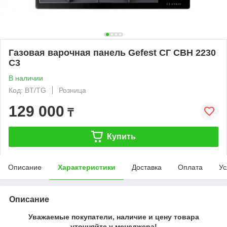
Газовая варочная панель Gefest СГ СВН 2230
C3
В наличии
Код: BT/TG
Розница
129 000
₸
Купить
Описание
Характеристики
Доставка
Оплата
Ус
Описание
Уважаемые покупатели, наличие и цену товара
уточняйте у менеджера!