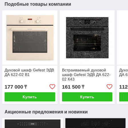
Подобные товары компании
Духовой шкаф Gefest ЭДВ
Встраиваемый духовой
Духо
ДА 622-02 В1
шкаф Gefest ЭДВ ДА 622-
ДА 6
02 К43
177 000
161 500
112
₸
₸
Купить
Купить
Акционные предложения и новинки