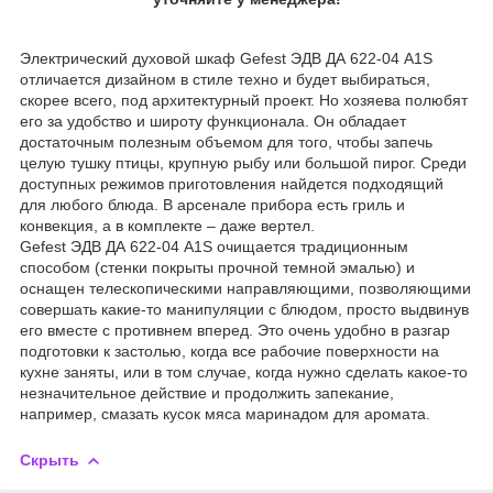
Электрический духовой шкаф Gefest ЭДВ ДА 622-04 А1S
отличается дизайном в стиле техно и будет выбираться,
скорее всего, под архитектурный проект. Но хозяева полюбят
его за удобство и широту функционала. Он обладает
достаточным полезным объемом для того, чтобы запечь
целую тушку птицы, крупную рыбу или большой пирог. Среди
доступных режимов приготовления найдется подходящий
для любого блюда. В арсенале прибора есть гриль и
конвекция, а в комплекте – даже вертел.
Gefest ЭДВ ДА 622-04 А1S очищается традиционным
способом (стенки покрыты прочной темной эмалью) и
оснащен телескопическими направляющими, позволяющими
совершать какие-то манипуляции с блюдом, просто выдвинув
его вместе с противнем вперед. Это очень удобно в разгар
подготовки к застолью, когда все рабочие поверхности на
кухне заняты, или в том случае, когда нужно сделать какое-то
незначительное действие и продолжить запекание,
например, смазать кусок мяса маринадом для аромата.
Скрыть