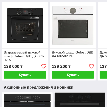
Встраиваемый духовой
Духовой шкаф Gefest ЭДВ
Духо
шкаф Gefest ЭДВ ДА 602-
ДА 602-02 PБ
ДА 6
02 А
138 000
139 200
137
₸
₸
Купить
Купить
Акционные предложения и новинки