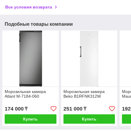
Все условия возврата
Подобные товары компании
Морозильная камера
Морозильная камера
Мор
Atlant М-7184-060
Beko B1RFNK312W
Mau
174 000
251 000
192
₸
₸
Купить
Купить