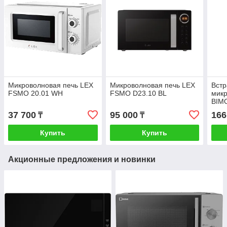
Микроволновая печь LEX
Микроволновая печь LEX
Вст
FSMO 20.01 WH
FSMO D23.10 BL
микр
BIMO
37 700
95 000
166
₸
₸
Купить
Купить
Акционные предложения и новинки