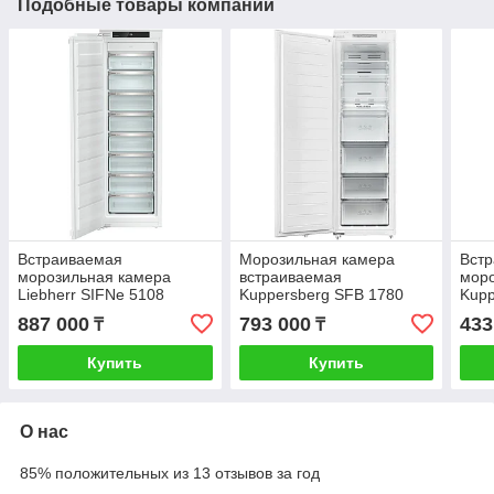
Подобные товары компании
Встраиваемая
Морозильная камера
Вст
морозильная камера
встраиваемая
мор
Liebherr SIFNe 5108
Kuppersberg SFB 1780
Kupp
887 000
793 000
433
₸
₸
Купить
Купить
О нас
85% положительных из 13 отзывов за год