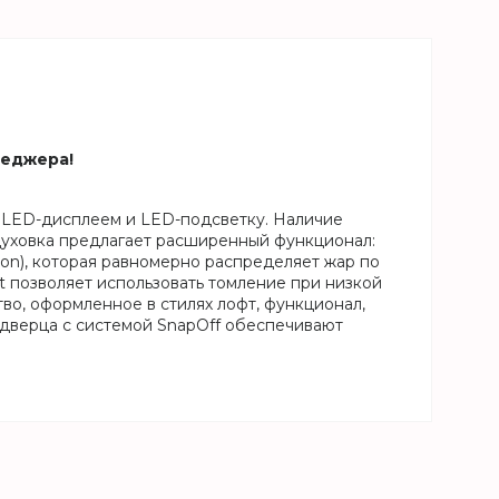
неджера!
 LED-дисплеем и LED-подсветку. Наличие
духовка предлагает расширенный функционал:
ion), которая равномерно распределяет жар по
t позволяет использовать томление при низкой
во, оформленное в стилях лофт, функционал,
 дверца с системой SnapOff обеспечивают