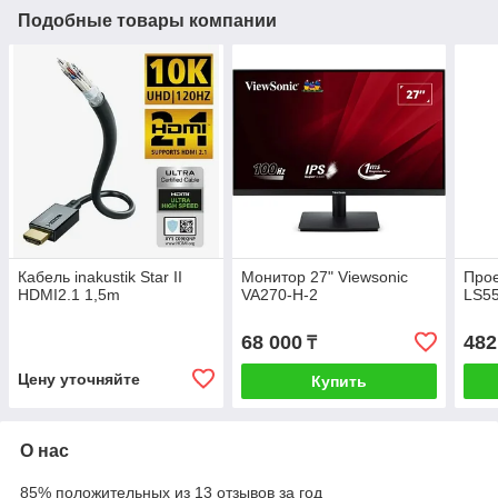
Подобные товары компании
Кабель inakustik Star II
Монитор 27" Viewsonic
Прое
HDMI2.1 1,5m
VA270-H-2
LS5
68 000
482
₸
Цену уточняйте
Купить
О нас
85% положительных из 13 отзывов за год