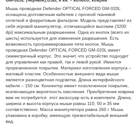
GM-020L (черный),USB, 6 кн. + колесо, коврик
Мышь проводная Defender OPTICAL FORCED GM-020L
оснащена долговечным кабелем с прочной тканевой
оплеткой и ферритовым фильтром. Модель представляет из
себя игровой манипулятор, отличающийся высоким (3200
dpi) максимальным разрешением. Одна из кнопок (всего их
шесть) используется для изменения разрешения. Есть
возможность программирования пяти кнопок. Мышь
проводная Defender OPTICAL FORCED GM-020L имеет
симметричный корпус. Это значит, что устройство подходит
для управления как правой, так и левой рукой. Имеется
прорезиненное покрытие. Материал изготовления корпуса –
матовый пластик. Особенностью внешнего вида мыши
является разноцветная подсветка. Длина интерфейсного
кабеля – 150 см. Коннектор имеет позолоченное покрытие,
исключающее вероятность окисления. Приобретение коврика
вам не потребуется: этот аксессуар есть в комплекте. Длина,
ширина и высота корпуса мыши равны 110, 50 и 35 мм
соответственно. Масса манипулятора равна 260 г. Мышь
упакована в коробку, имеющую презентабельный внешний
вид.